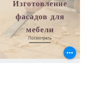
Изготовление
фасадов для
мебели
Посмотреть
Наши контакты:
Кыргызская Республика,
г.Бишкек,
ул.
Ахунбаева 79
+996 700 400 111
+996 508 700 111
avangard.mebel@inbox.ru