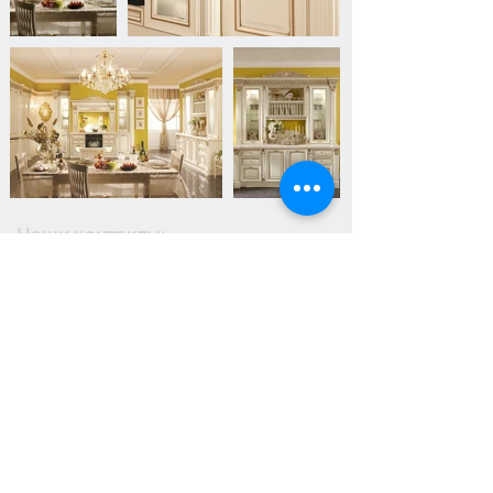
Наши контакты:
Кыргызская Республика,
г.Бишкек,
ул.
Ахунбаева 79
+996 700 400 111
+996 508 700 111
avangard.mebel@inbox.ru
Часы работы
Понедельник - Суббота
C 10:00 до 18:30