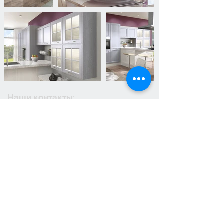
Наши контакты:
Кыргызская Республика,
г.Бишкек,
ул.
Ахунбаева 79
+996 700 400 111
+996 508 700 111
avangard.mebel@inbox.ru
Часы работы
Понедельник - Суббота
C 10:00 до 18:30